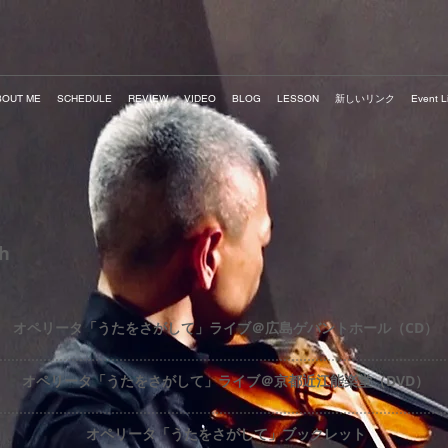
BOUT ME
SCHEDULE
REVIEW
VIDEO
BLOG
LESSON
新しいリンク
Event Li
h
オペリータ「うたをさがして」ライブ＠広島ゲバントホール（CD）
オペリータ「うたをさがして」ライブ＠京都近江能楽堂（DVD）
オペリータ「うたをさがして」ブックレット