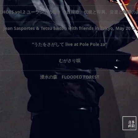
N ECHOES vol.2 ユーラシアの響き 〜日韓欧、伝統と即興、音楽と舞踊
Jean Sasportes & Tetsu Saitoh with friends in Tokyo, May 2012
”うたをさがして live at Pole Pole za”
むがさり唄
浸水の森 FLOODED FOREST