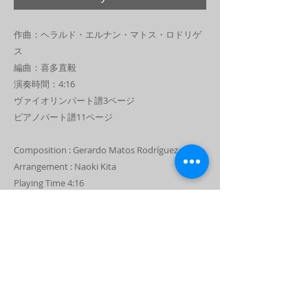
作曲：ヘラルド・エルナン・マトス・ロドリゲ
ス
編曲：喜多直毅
演奏時間：4:16
ヴァイオリンパート譜3ページ
ピアノパート譜11ページ
Composition : Gerardo Matos Rodríguez
Arrangement : Naoki Kita
Playing Time 4:16
Violin Part 3 pages
Piano Part 11 pages
レベル Level
ヴァイオリン：上級
ダウンロードについて / About Downloading
ピアノ：上級（ツェルニー40番以上）
Violin : Advanced