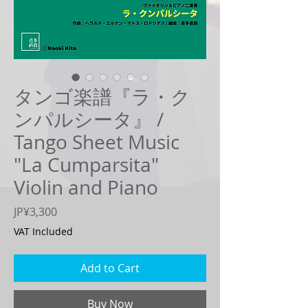
タンゴ楽譜『ラ・ク
ンパルシータ』 /
Tango Sheet Music
"La Cumparsita"
Violin and Piano
Price
JP¥3,300
VAT Included
Add to Cart
Buy Now