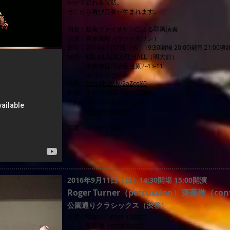
やがて訪れる沈黙。
そこから再び音楽が生まれます。
内容：独奏ヴァイオリンによる即興演奏
出演：喜多直毅（ヴァイオリン）
日時：2016年9月7日（水）19:30開場 20:00開演 21:00
場所：
KID AILACK ART HALL
（明大前）
東京都世田谷区松原2-43-11
03-3322-5564
地図：
http://buff.ly/2aZceX0
料金：予約¥2,500 当日¥3,000
予約：03-3322-5564（会場）
violin@nkita.net
写真：マスデン美弥
2016年9月11日（日）14:30開場 15:00開演
Roger Turner（percussion）齋藤徹（co
公園通りクラシックス（渋谷）
出演：Roger Turner（perc）
齋藤徹（contrabass）