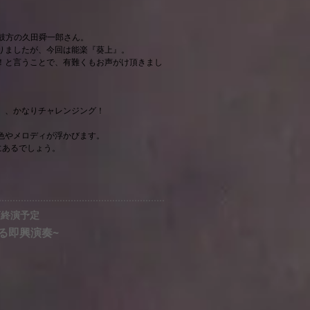
。
鼓方の久田舜一郎さん。
りましたが、今回は能楽『葵上』。
！と言うことで、有難くもお声がけ頂きまし
』、かなりチャレンジング！
色やメロディが浮かびます。
にあるでしょう。
0頃終演予定
による即興演奏~