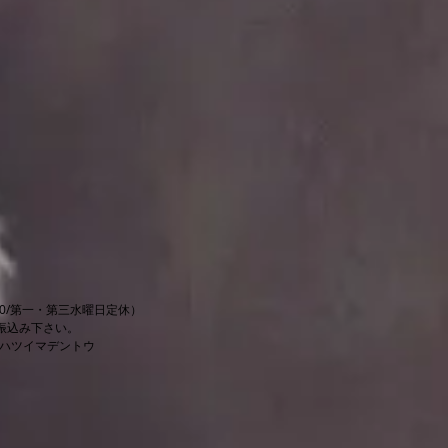
0~19:00/第一・第三水曜日定休）
込み下さい。
ヤハツイマデントウ