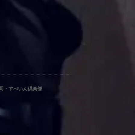
@盛岡・すぺいん倶楽部
）
倶楽部）