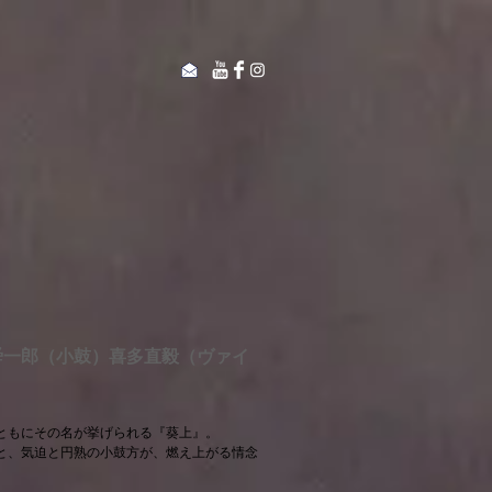
舜一郎（小鼓）喜多直毅（ヴァイ
ともにその名が挙げられる『葵上』。
と、気迫と円熟の小鼓方が、燃え上がる情念