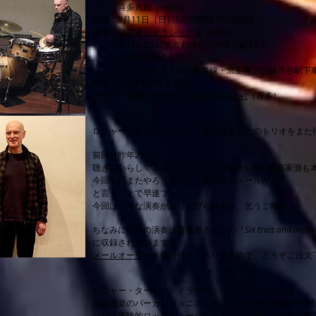
喜多直毅（violin）
日時：9月11日（日）14:30開場 15:00開演
会場：
公園通りクラシックス
（渋谷）
〒150-0042東京都渋谷区宇田川町19-5
東京山手教会B1F
※JR・東京メトロ・東急線・京王井の頭線渋谷駅下車
料金：予約¥3,000 当日¥3,500
ご予約・お問い合わせ：
violin@nkita.net
（喜多）
ロジャーの来日に合わせて、齋藤徹さんとのトリオをまた
前回は昨年2月。
聴きにいらして下さった方々も、Rogerを含む演奏家側
今回も『またやろうぜ！』と英国からメールが。
と言うことで早速ブッキング！
今回はどんな演奏が繰り広げられるか、乞うご期待！
ちなみに前回の演奏は齋藤徹さんとの『
Six trios and impr
に収録されています。
メールオーダー
も受け付けておりますので、どうぞご注文
ロジャー・ターナー：ドラマー、パーカッショニスト。
前衛音楽のパーカッショニストとして1970年代初期から
ソロ、実験的ロックミュージシャンやフリースタイルの歌