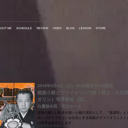
BOUT ME
SCHEDULE
REVIEW
VIDEO
BLOG
LESSON
STORE
2016年9月4日（日）14:30開場 15:00開演
能楽小鼓とヴァイオリンで紡ぐ葵上：久田
オリン）寺澤幸祐（謡）
白鷹禄水苑・宮水ホール
女性の激しい執念を描いた能の演目として、『道成寺』と
タンゴヴァイオリンを出自とする気鋭のヴァイオリニスト
の世界を紡ぎだします。
（フライヤーより）