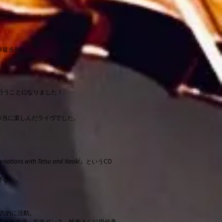
徒歩8分
行うことになりました！
も本当に楽しんだライヴでした。
ovisations with Tetsu and Naoki
』というCD
下さい。
精力的に活動。
手との共演、前衛ダンス、映画さらに現代美