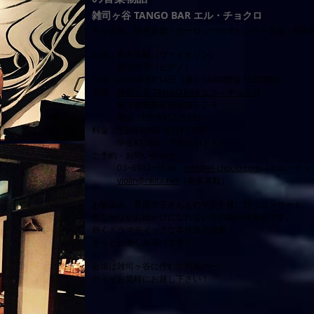
雑司ヶ谷 TANGO BAR エル・チョクロ
主な内容：
映画音楽・ヨーロッパのポピュラー音楽・昭和
出演：喜多直毅（ヴァイオリン）
黒田京子（ピアノ）
日時：2016年9月14日（水）14:00開場 15:00開演
会場：
雑司ヶ谷 TANGO BAR エル・チョクロ
東京都豊島区南池袋3−2−8
電話：03−6912−5539
料金：予約¥3,000 当日¥3,500
学生¥2,000（予約当日とも）
ご予約・お問い合わせ：
03−6912−5539、
info@el-choclo.com
（エル・チョ
violin@nkita.net
（喜多直毅）
お馴染み、黒田京子さんとの平日午後に行うコンサート。
夜なかなかお出かけになれない方の為の演奏会です。
熱くドラマティックな本格派の演奏！
きっとお楽しみ頂けます！
会場は雑司ヶ谷に佇む古民家バー。
​どうぞお気軽にお越し下さい！