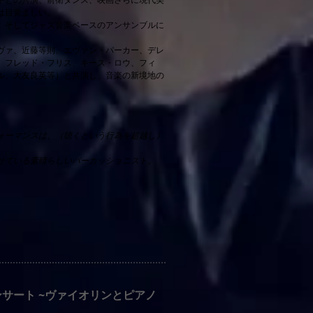
は目覚ましい。
、そしてジャズ音楽ベースのアンサンブルに
ヴァ、近藤等則、エヴァン・パーカー、デレ
、フレッド・フリス、キース・ロウ、フィ
ル、大友良英等）と共演し、音楽の新境地の
ォーマンスは、（聴くという行為を超越し）
せている素晴らしいパーカッショニスト。
サート ~ヴァイオリンとピアノ