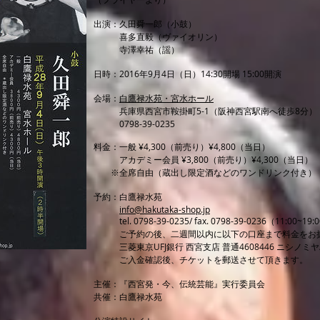
出演：久田舜一郎（小鼓）
喜多直毅（ヴァイオリン）
寺澤幸祐（謡）
日時：2016年9月4日（日）14:30開場 15:00開演
会場：
白鷹禄水苑・宮水ホール
兵庫県西宮市鞍掛町5-1（阪神西宮駅南へ徒歩8分）
0798-39-0235
料金：一般 ¥4,300（前売り）¥4,800（当日）
アカデミー会員 ¥3,800（前売り）¥4,300（当日）
※全席自由（蔵出し限定酒などのワンドリンク付き）
予約：白鷹禄水苑
​
info@hakutaka-shop.jp
tel. 0798-39-0235/ fax. 0798-39-0236（11:0
ご予約の後、二週間以内に以下の口座まで料金をお振
三菱東京UFJ銀行 西宮支店 普通4608446 ニシノミ
ご入金確認後、チケットを郵送させて頂きます。
主催：『西宮発・今、伝統芸能』実行委員会
共催：白鷹禄水苑