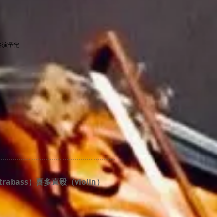
頃終演予定
ntrabass）喜多直毅（violin）