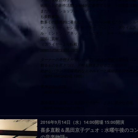
術家らとの創作活動に積極的に参加する等、その音楽活動
またワークショップやインディペンデント・レーベル設立
も多数参加。
数多くの国際的に著名なミュージシャン達（アラン・シル
ク・ベイリー、セシル・テイラー、ヘンリー・グライムス
ル・ミントン、アネット・ピーコック、チャールズ・ゲイ
開拓に貢献。
（フライヤーより転載）
www.turners-site.com
ターナーの奇想天外でユーモアに溢れる想像力豊かなパフ
観るものを惹きつけ、片時も飽きさせることはない。
絶妙なバランスで爆発的なエネルギーと繊細さを持ち合わ
（WIRE MAGAZINE 1986）
即興音楽の巨匠
（WIRE MAGAZINE 2001）
既存概念を超越した英国のドラマー、まさに希少な存在。
（WIRE MAGAZINE 2001）
2016年9月14日（水）14:00開場 15:00開演
喜多直毅＆黒田京子デュオ：水曜午後のコン
の音楽物語~