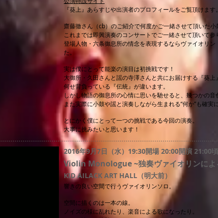
公演特設サイト
『葵上』あらすじや出演者のプロフィールをご覧頂けます
齋藤徹さん（cb）のご紹介で何度かご一緒させて頂いた小
これまでは即興演奏のコンサートでご一緒させて頂いて参
登場人物・六条御息所の情念を表現するならヴァイオリン
た。
実は僕にとって能楽の演目は初挑戦です！
大御所・久田さんと謡の寺澤さんと共にお届けする『葵上
何せ背負っている『伝統』が違います。
しかし物語の御息所の心情に思いを馳せると、幾つかの音
また実際に小鼓や謡と演奏しながら生まれる“何か”も確実
とにかく僕にとって一つの挑戦である今回の演奏。
大事に挑みたいと思います！
2016年9月7日（水）19:30開場 20:00開演 21:0
Violin Monologue ~独奏ヴァイオリン
KID AILACK ART HALL（明大前）
響きの良い空間で行うヴァイオリンソロ。
空間に描くのは一本の線。
ノイズの様に乱れたり、楽音による歌になったり。