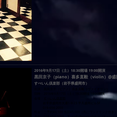
2016年9月17日（土）18:30開場 19:00開演
黒田京子（piano）喜多直毅（violin）
すぺいん倶楽部（岩手県盛岡市）
出演：黒田京子（ピアノ）喜多直毅（ヴァイオリン）
日時：2016年9月17日（土）18:30開場 19:00開演
会場：
すぺいん倶楽部
岩手県盛岡市大通1-9-23 平凡盛岡ビル5F
019-654-2055
料金：ご予約¥4,500 当日¥5,000（共にワンドリンク付き
予約：019-654-2055、又は
info@spain-club.jp
（すぺいん