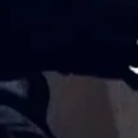
歌謡
クロ）