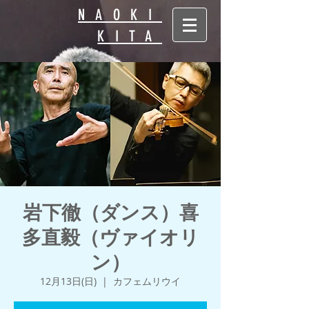
NAOKI
KITA
岩下徹（ダンス）喜
多直毅（ヴァイオリ
ン）
12月13日(日)
  |  
カフェムリウイ