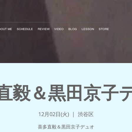
BOUT ME
SCHEDULE
REVIEW
VIDEO
BLOG
LESSON
STORE
直毅＆黒田京子
12月02日(火)
  |  
渋谷区
喜多直毅＆黒田京子デュオ