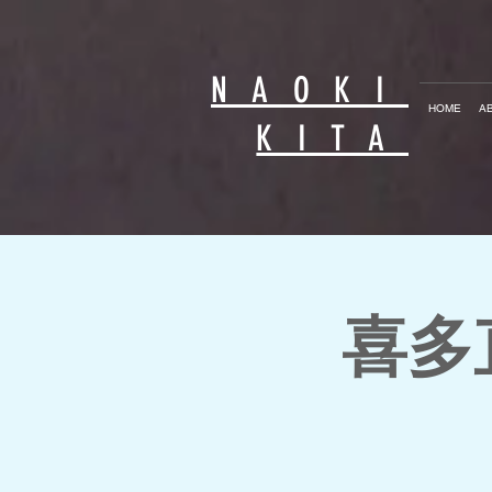
NAOKI
HOME
A
KITA
喜多