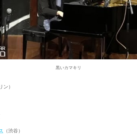
黒いカマキリ
リン）
演
ス
（渋谷）