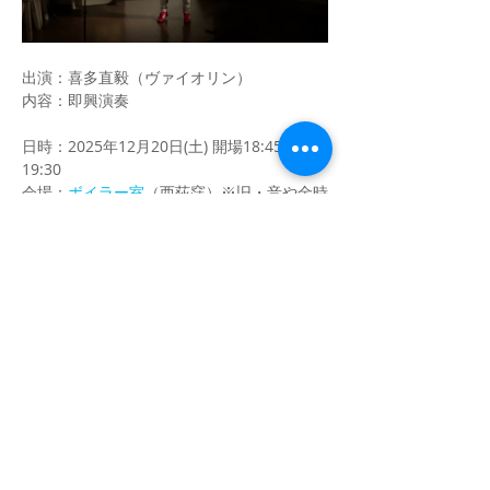
出演：喜多直毅（ヴァイオリン）
内容：即興演奏
日時：2025年12月20日(土) 開場18:45/開演
19:30
会場：
ボイラー室
（西荻窪）※旧・音や金時
　　　東京都杉並区西荻北2-2-14喜志コーポ
B1
さらに表示
このイベントをシェア