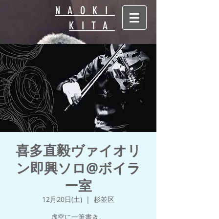
NAOKI
KITA
喜多直毅ヴァイオリ
ン即興ソロ@ボイラ
ー室
12月20日(土)
  |  
杉並区
虚空に一筆書き。