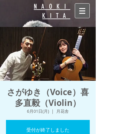
NAOKI
KITA
さがゆき（Voice）喜
多直毅（Violin）
6月01日(月)
  |  
月花舎
受付が終了しました