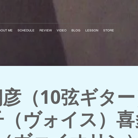
BOUT ME
SCHEDULE
REVIEW
VIDEO
BLOG
LESSON
STORE
彦（10弦ギタ
子（ヴォイス）喜