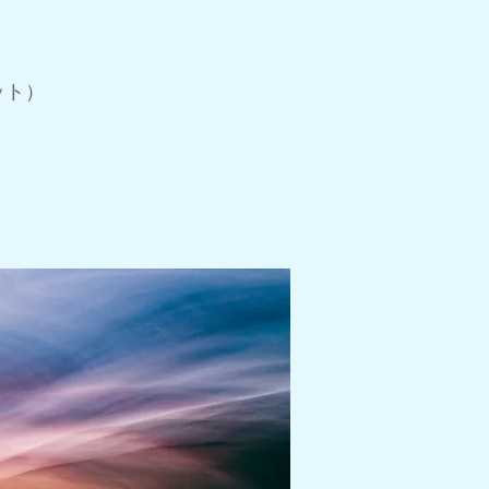
）
ポット）