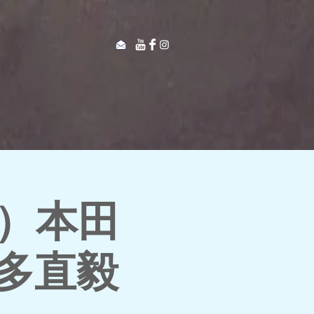
ー）本田
多直毅