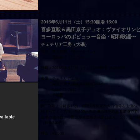
2016年6月11日（土）15:30開場 16:00
喜多直毅＆黒田京子デュオ：ヴァイオリン
ヨーロッパのポピュラー音楽・昭和歌謡〜
チェチリア工房（大磯）
出演：喜多直毅（ヴァイオリン）
黒田京子（ピアノ）
日時：2016年6月11日（土）15:30開場 16:00開演
会場：
チェチリア工房
神奈川県大磯町国府新宿744-8
0463-71-7611
※
地図
◉アクセス
JR二宮駅より徒歩15分。国道1号変電所入口信号を山側へ
橋下ってすぐ右折。約100ｍ先左側の煙突のある建物です
お車の場合は、小田原厚木道路大礒出口より、5分。臨時
（料金300円）
料金：¥2,500