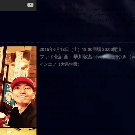
ご予約・お問い合わせ：
こちらの
お問い合わせフォーム
から申し込み頂けます。
お名前、連絡先番号、送付先、コンサート名、枚数をお知
それ以外の方法：0463-71-7611へFAXかTEL（留守
コンサート名、枚数をお知らせください。折り返し、地図
※左の動画は過去のコンサートのお知らせに作成したもの
2016年6月18日（土）19:00開場 20:00開演
ファド化計画：翠川敬基（vc）さがゆき（vo
インエフ（大泉学園）
翠川さん、さがさん、喜多による新しいユニット”ファド化
ポルトガルのファドの他、我々がファドの心を持つと感じ
の歌もあり！）。
この日が当ユニット初めてのライヴです。
どうぞお見逃しなく！
※ちなみにユニット名は“仮”です。
出演：翠川敬基（vc）
さがゆき（vo/gt）
喜多直毅（vln）
日時：2016年6月18日（土）19:00開場 20:00開演