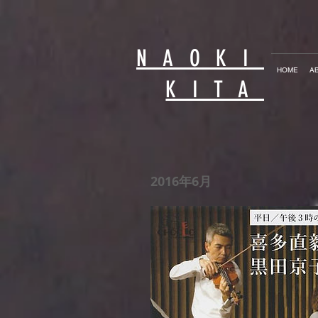
NAOKI
HOME
A
KITA
2016年6月