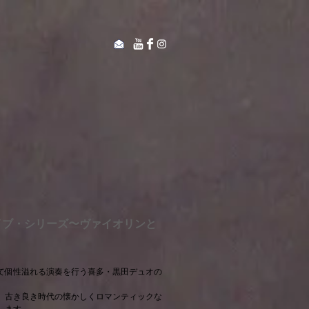
イブ・シリーズ〜ヴァイオリンと
て個性溢れる演奏を行う喜多・黒田デュオの
、古き良き時代の懐かしくロマンティックな
します。