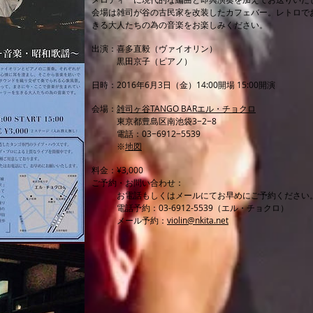
会場は雑司が谷の古民家を改装したカフェバー。レトロで
きる大人たちの為の音楽をお楽しみください。
出演：喜多直毅（ヴァイオリン）
黒田京子（ピアノ）
日時：2016年6月3日（金）14:00開場 15:00開演
会場：
雑司ヶ谷TANGO BARエル・チョクロ
東京都豊島区南池袋3−2−8
電話：03−6912−5539
※
地図
料金：¥3,000
ご予約・お問い合わせ：
お電話もしくはメールにてお早めにご予約ください
電話予約：03-6912-5539（エル・チョクロ）
メール予約：
violin@nkita.net