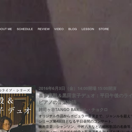
BOUT ME
SCHEDULE
REVIEW
VIDEO
BLOG
LESSON
STORE
2016年6月3日（金）14:00開場 15:00開演
喜多直毅＆黒田京子デュオ：平日午後のラ
ピアノの音楽物語
雑司ヶ谷TANGO BARエル・チョクロ
オリジナル作品からポピュラー音楽まで、ジャンルを超え
シリーズ第4回目となる平日昼間のコンサート。
映画音楽、シャンソン、中村八大などの昭和歌謡の名曲等
メロディーに現代的な編曲と即興演奏を加えてお送りいた