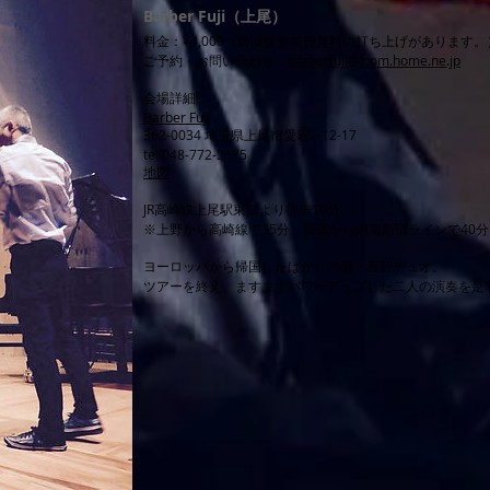
Barber Fuji（上尾）
料金：¥4,000（終演後参加費無料の打ち上げがあります。
ご予約・お問い合わせ：
barberfuji@jcom.home.ne.jp
会場詳細：
Barber Fuji
362-0034 埼玉県上尾市愛宕2-12-17
tel 048-772-2175
地図
JR高崎線上尾駅東口より徒歩10分
※上野から高崎線で35分、新宿から湘南新宿ラインで40分
ヨーロッパから帰国したばかりの徹・直毅デュオ。
ツアーを終え、ますますパワーアップした二人の演奏を是