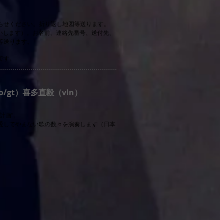
らせください。折り返し地図等送ります。
録お願いします）。お名前、連絡先番号、送付先、
等送ります。
です。
/gt）喜多直毅（vln）
計画”。
愛してやまない歌の数々を演奏します（日本