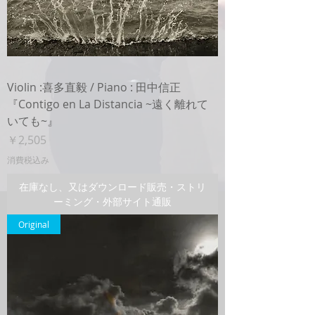
Violin :喜多直毅 / Piano : 田中信正
『Contigo en La Distancia ~遠く離れて
いても~』
価格
￥2,505
消費税込み
在庫なし、又はダウンロード販売・ストリ
ーミング・外部サイト通販
Original