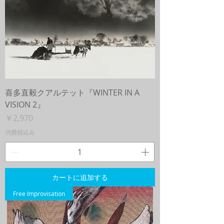
喜多直毅クアルテット『WINTER IN A
VISION 2』
価格
￥2,970
消費税込み
カートに追加する
Free Improvisation