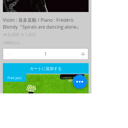
Violin : 喜多直毅 / Piano : Frédéric
Blondy『Spirals are dancing alone』
通常価格
セール価格
￥2,200
￥1,650
消費税込み
カートに追加する
Free Jazz