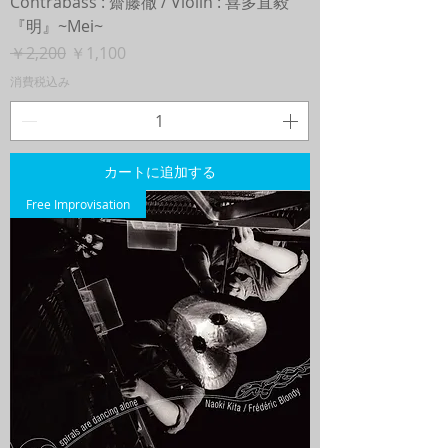
Contrabass : 齋藤徹 / Violin : 喜多直毅
『明』~Mei~
通常価格
セール価格
￥2,200
￥1,100
消費税込み
カートに追加する
Free Improvisation