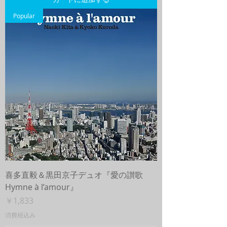
Popular
喜多直毅＆黒田京子デュオ『愛の讃歌
Hymne à l’amour』
価格
￥1,833
消費税込み