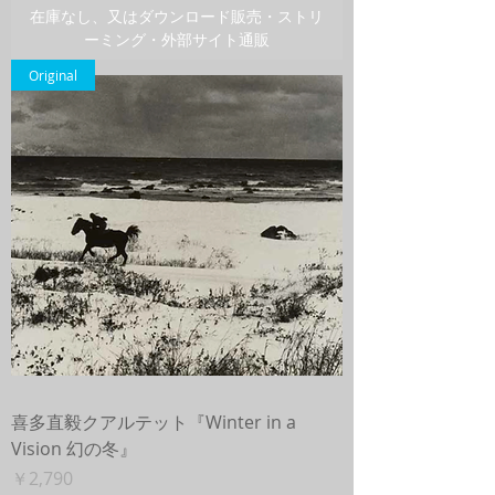
在庫なし、又はダウンロード販売・ストリ
ーミング・外部サイト通販
Original
喜多直毅クアルテット『Winter in a
Vision 幻の冬』
価格
￥2,790