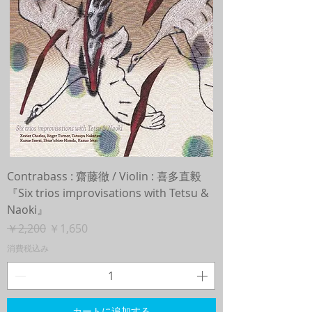
Contrabass : 齋藤徹 / Violin : 喜多直毅
『Six trios improvisations with Tetsu &
Naoki』
通常価格
セール価格
￥2,200
￥1,650
消費税込み
カートに追加する