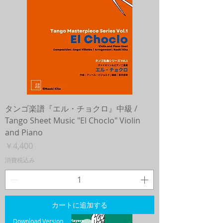
タンゴ楽譜『エル・チョクロ』中級 /
Tango Sheet Music "El Choclo" Violin
and Piano
価格
￥4,400
消費税込み
カートに追加する
Download Version