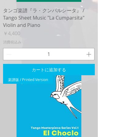
タンゴ楽譜『ラ・クンパルシータ』 /
Tango Sheet Music "La Cumparsita"
Violin and Piano
価格
￥4,400
消費税込み
カートに追加する
楽譜版 / Printed Version