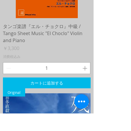
タンゴ楽譜『エル・チョクロ』中級 /
Tango Sheet Music "El Choclo" Violin
and Piano
価格
￥3,300
消費税込み
カートに追加する
Original