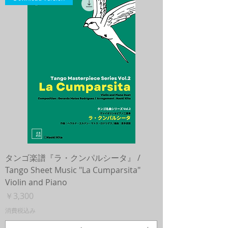
タンゴ楽譜『ラ・クンパルシータ』 /
Tango Sheet Music "La Cumparsita"
Violin and Piano
価格
￥3,300
消費税込み