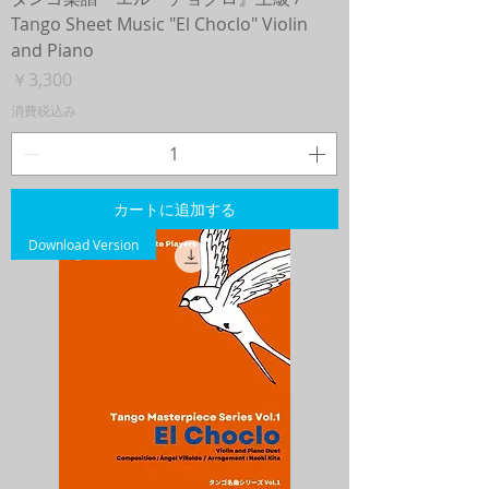
Tango Sheet Music "El Choclo" Violin
and Piano
価格
￥3,300
消費税込み
カートに追加する
Download Version