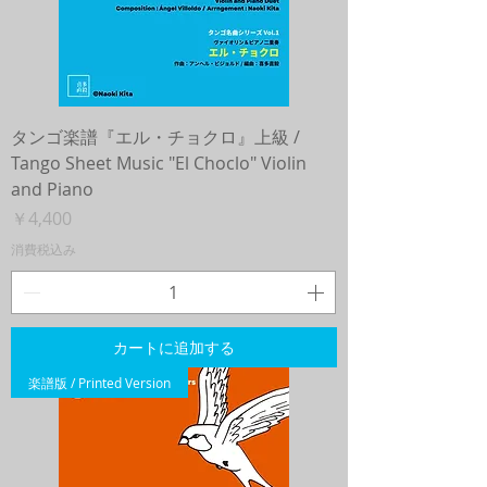
タンゴ楽譜『エル・チョクロ』上級 /
Tango Sheet Music "El Choclo" Violin
and Piano
価格
￥4,400
消費税込み
カートに追加する
楽譜版 / Printed Version