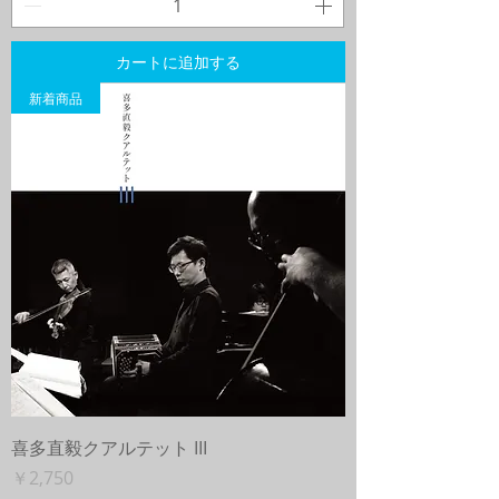
カートに追加する
新着商品
喜多直毅クアルテット III
価格
￥2,750