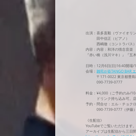
出演：喜多直毅（ヴァイオリ
　　　田中信正（ピアノ）
　　　西嶋徹（コントラバス
内容：内容：和洋の情念音楽
『赤い橋（浅川マキ）』『五木
日時：12月6日(日)16:40開場/1
会場：
雑司が谷TANGO BAR
　　　〒171-0022 東京都豊島
　　　090-7739-0777
料金：¥4,000（ご予約のみ/1
　　　ドリンク持ち込み可。
予約・問合せ：エル・チョク
　　　090-7739-0777（伊藤
《生配信》
YouTubeでご覧いただけます
アーカイブは生配信から三日