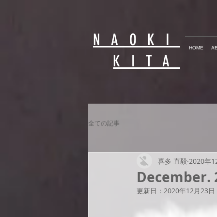
NAOKI
HOME
A
KITA
全ての記事
喜多 直毅
2020年
December. 
更新日：
2020年12月23日