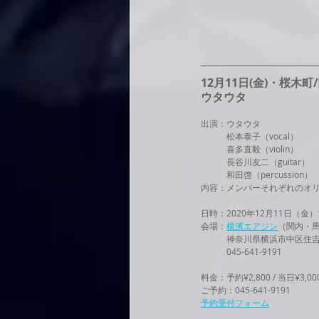
12月11日(金)・桜木町
ウタウタ
出演：ウタウタ
　　　松本泰子（vocal）
　　　喜多直毅（violin）
　　　長谷川友二（guitar）
　　　和田啓（percussion）
内容：メンバーそれぞれのオ
日時：2020年12月11日（金）18
会場：
横濱エアジン
（関内・
　　　神奈川県横浜市中区住吉町
　　　045-641-9191
料金：予約¥2,800 / 当日¥3,00
ご予約：045-641-9191
予約受付フォーム