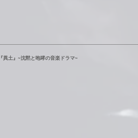
『異土』~沈黙と咆哮の音楽ドラマ~