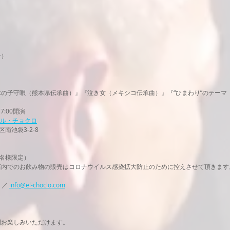
ン）
）
の子守唄（熊本県伝承曲）』『泣き女（メキシコ伝承曲）』『“ひまわり”のテーマ
7:00開演
 エル・チョクロ
区南池袋3-2-8
0名様限定）
店内でのお飲み物の販売はコロナウイルス感染拡大防止のために控えさせて頂きます
ロ
）／ 
info@el-choclo.com
。
間お楽しみいただけます。