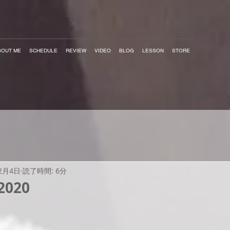
BOUT ME
SCHEDULE
REVIEW
VIDEO
BLOG
LESSON
STORE
12月4日
読了時間: 6分
2020