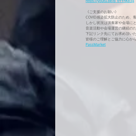
https://youtu.be/B_trrYhKb34
《ご支援のお願い》
COVID感染拡大防止のため
しかし状況は演奏家や会場に
音楽活動や会場運営の継続の
下記リンク先にてお求め頂いたチケ
皆様のご理解とご協力に心か
PassMarket