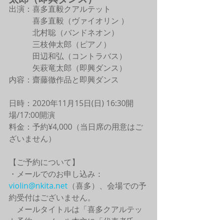
出演：喜多直毅クアルテット
　　　喜多直毅（ヴァイオリン ）
　　　北村聡（バンドネオン）
　　　三枝伸太郎（ピアノ）
　　　田辺和弘（コントラバス）
　　　矢萩竜太郎（即興ダンス）
内容：齋藤徹作品と即興ダンス
日時：2020年11月15日(日) 16:30開
場/17:00開演
料金：予約¥4,000（当日席の用意はご
ざいません）
【ご予約について】
・メールでのお申し込み：
violin@nkita.net
（喜多）、会場での予
約受付はございません。
　メールタイトルは「喜多クアルテッ