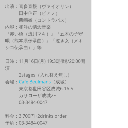
出演：喜多直毅（ヴァイオリン）
　　　田中信正（ピアノ）
　　　西嶋徹（コントラバス）
内容：和洋の情念音楽
『赤い橋（浅川マキ）』『五木の子守
唄（熊本県伝承曲）』『泣き女（メキ
シコ伝承曲）』等
日時：11月16日(月) 19:30開場/20:00開
演
　　　2stages（入れ替え無し）
会場：
Cafe Beulmans
（成城）
　　　東京都世田谷区成城6-16-5
　　　カサローザ成城2F
　　　03-3484-0047
料金：3,700円+2drinks order
予約：03-3484-0047 