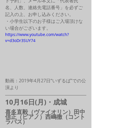
ト予約」、メール本文に「代表者氏
名、人数、連絡先電話番号」を必ずご
記入の上、お申し込みください。
・小学生以下のお子様はご入場頂けな
い場合がございます。
https://www.youtube.com/watch?
v=d3oDr3SUY74
動画：2019年4月27日“いずるば”での公
演より
10月16日(月)・成城
喜多直毅（ヴァイオリン）田中
信正（ピアノ）西嶋徹（コント
ラバス）