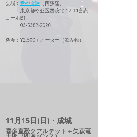
会場：
音や金時
（西荻窪）
　　　東京都杉並区西荻北2-2-14喜志
コーポB1
　　　03-5382-2020
料金：¥2,500＋オーダー（飲み物）
11月15日(日)・成城
喜多直毅クアルテット＋矢萩竜
太郎（即興ダンス）