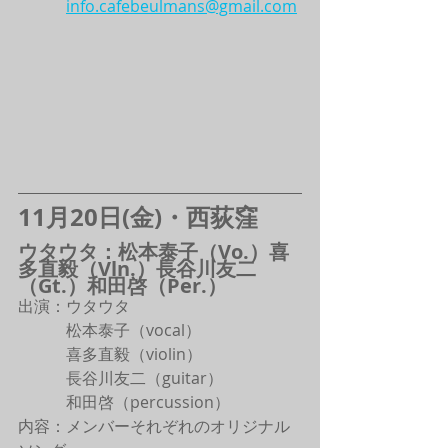
info.cafebeulmans@gmail.com
11月20日(金)・西荻窪
ウタウタ：松本泰子（Vo.）喜
多直毅（Vln.）長谷川友二
（Gt.）和田啓（Per.）
出演：ウタウタ
　　　松本泰子（vocal）
　　　喜多直毅（violin）
　　　長谷川友二（guitar）
　　　和田啓（percussion）
内容：メンバーそれぞれのオリジナル