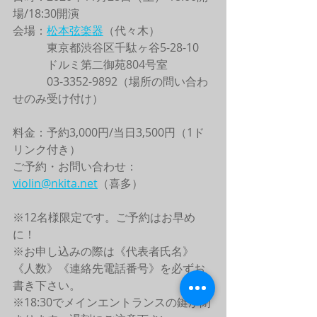
場/18:30開演
会場：
松本弦楽器
（代々木）
　　　東京都渋谷区千駄ヶ谷5-28-10
　　　ドルミ第二御苑804号室
　　　03-3352-9892（場所の問い合わ
せのみ受け付け）
料金：予約3,000円/当日3,500円（1ド
リンク付き）
ご予約・お問い合わせ：
violin@nkita.net
（喜多）
※12名様限定です。ご予約はお早め
に！
※お申し込みの際は《代表者氏名》
《人数》《連絡先電話番号》を必ずお
書き下さい。
※18:30でメインエントランスの鍵が閉