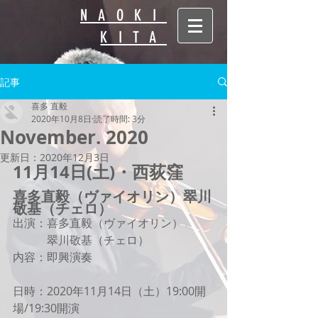
NAOKI
KITA
記事
喜多 直毅
2020年10月8日
読了時間: 3分
November. 2020
更新日：
2020年12月3日
11月14日(土)・西荻窪
喜多直毅（ヴァイオリン）翠川
敬基（チェロ）
出演：喜多直毅（ヴァイオリン）
　　　翠川敬基（チェロ）
内容：即興演奏
日時：2020年11月14日（土）19:00開
場/19:30開演