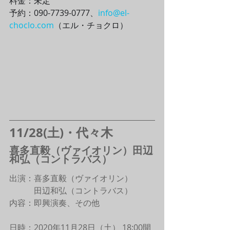
料金：未定
予約：090-7739-0777、
info@el-
choclo.com
（エル・チョクロ）
11/28(土)・代々木
喜多直毅（ヴァイオリン）田辺
和弘（コントラバス）
出演：喜多直毅（ヴァイオリン）
　　　田辺和弘（コントラバス）
内容：即興演奏、その他
日時：2020年11月28日（土） 18:00開